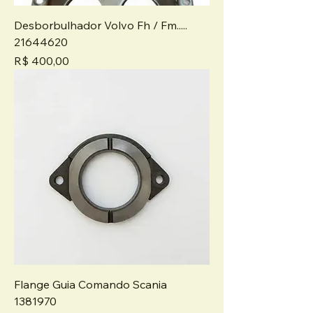
Desborbulhador Volvo Fh / Fm.....
21644620
Preço
R$ 400,00
Flange Guia Comando Scania
1381970