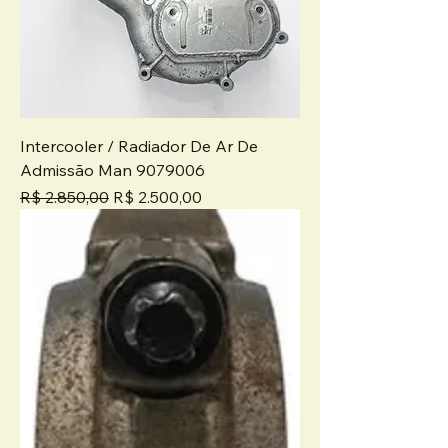
Intercooler / Radiador De Ar De
Admissão Man 9079006
Preço normal
Preço promocional
R$ 2.850,00
R$ 2.500,00