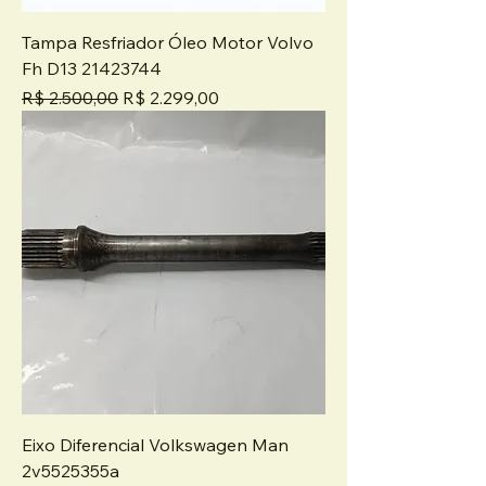
Tampa Resfriador Óleo Motor Volvo
Fh D13 21423744
Preço normal
Preço promocional
R$ 2.500,00
R$ 2.299,00
Eixo Diferencial Volkswagen Man
2v5525355a