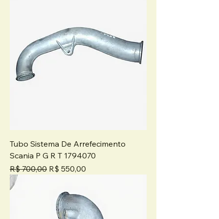
Tubo Sistema De Arrefecimento
Scania P G R T 1794070
Preço normal
Preço promocional
R$ 700,00
R$ 550,00