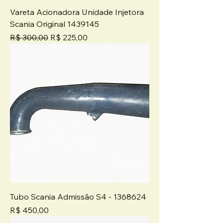
Vareta Acionadora Unidade Injetora
Scania Original 1439145
Preço normal
Preço promocional
R$ 300,00
R$ 225,00
Tubo Scania Admissão S4 - 1368624
Preço
R$ 450,00