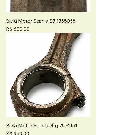
Biela Motor Scania S5 1538038
Preço
R$ 600,00
Biela Motor Scania Ntg 2574151
Preço
R$ 950,00