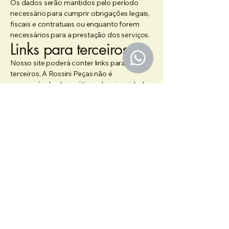
Os dados serão mantidos pelo período
necessário para cumprir obrigações legais,
fiscais e contratuais ou enquanto forem
necessários para a prestação dos serviços.
Links para terceiros
Nosso site poderá conter links para sites de
terceiros. A Rossini Peças não é
responsável pelas práticas de privacidade
desses sites.
Alterações nesta
Política
Esta Política de Privacidade poderá ser
atualizada a qualquer momento para refletir
mudanças legais ou melhorias em nossos
serviços. A versão mais recente estará
sempre disponível em nosso site.
Contato
Em caso de dúvidas sobre esta Política de
Privacidade ou sobre o tratamento de seus